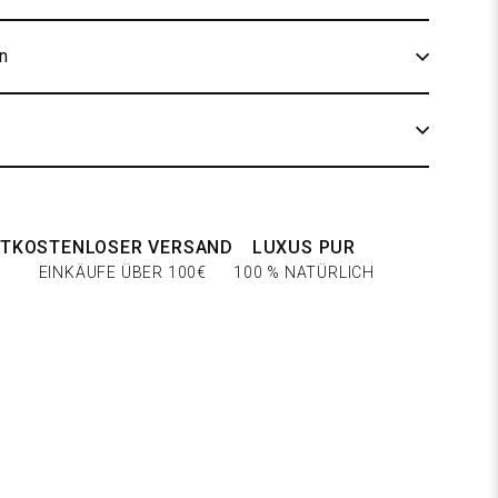
n
252 Kalk hvid
T
KOSTENLOSER VERSAND
LUXUS PUR
EINKÄUFE ÜBER 100€
100 % NATÜRLICH