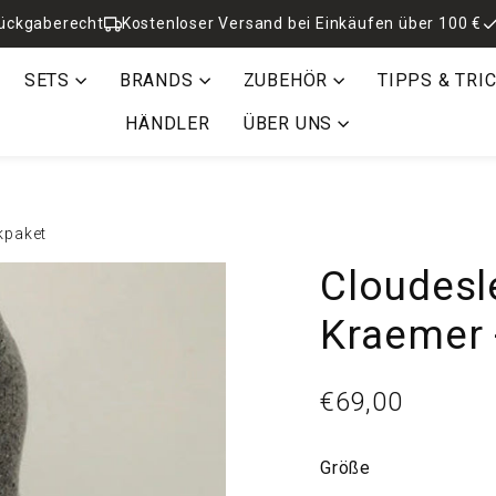
ückgaberecht
Kostenloser Versand bei Einkäufen über 100 €
SETS
BRANDS
ZUBEHÖR
TIPPS & TRI
HÄNDLER
ÜBER UNS
kpaket
Cloudesl
Kraemer 
€69,00
Normaler
Preis
Größe