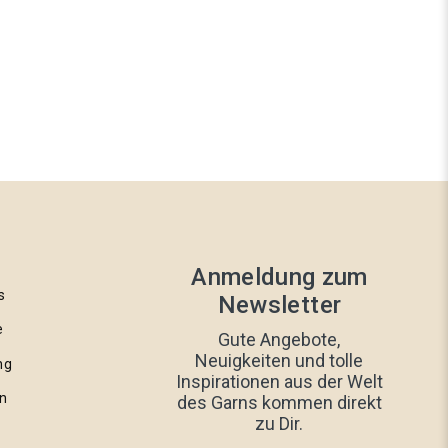
275 Varm grå
Anmeldung zum
s
Newsletter
e
Gute Angebote,
Neuigkeiten und tolle
ng
Inspirationen aus der Welt
n
des Garns kommen direkt
232 Meleret brun
zu Dir.