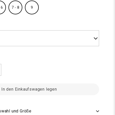
 6
7 - 8
9
107 Natur hvid
In den Einkaufswagen legen
uswahl und Größe