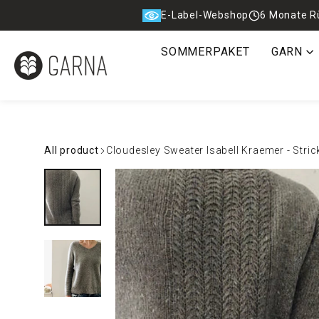
Direkt
E-Label-Webshop
6 Monate R
zum
Inhalt
SOMMERPAKET
GARN
All product
Cloudesley Sweater Isabell Kraemer - Stric