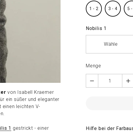
1 - 2
3 - 4
5 -
Nobilis 1
Wähle
Menge
ter
von Isabell Kraemer
ür
ein süßer und eleganter
 einen leichten V-
n.
lis 1
gestrickt -
einer
Hilfe bei der Farba